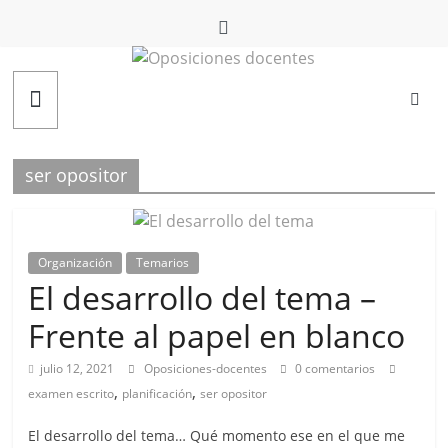
Saltar
al
contenido
Oposiciones
docentes
ser opositor
Organización
Temarios
El desarrollo del tema –
Frente al papel en blanco
julio 12, 2021
Oposiciones-docentes
0 comentarios
,
,
examen escrito
planificación
ser opositor
El desarrollo del tema… Qué momento ese en el que me