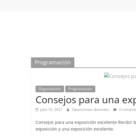
Saltar
al
contenido
Oposiciones
docentes
Programación
Organización
Programación
Consejos para una exp
julio 19, 2021
Oposiciones-docentes
0 comenta
Consejos para una exposición excelente Recibir 
exposición y una exposición excelente.