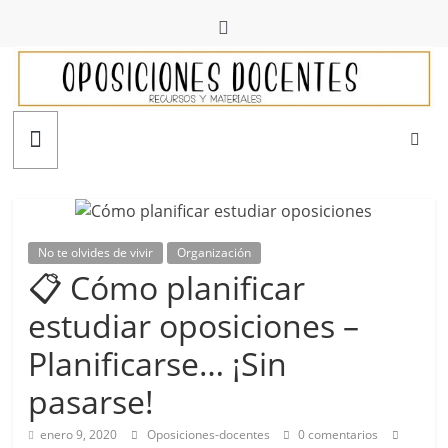
Saltar
al
contenido
Oposiciones
docentes
No te olvides de vivir
Organización
📋 Cómo planificar
estudiar oposiciones –
Planificarse… ¡Sin
pasarse!
enero 9, 2020
Oposiciones-docentes
0 comentarios